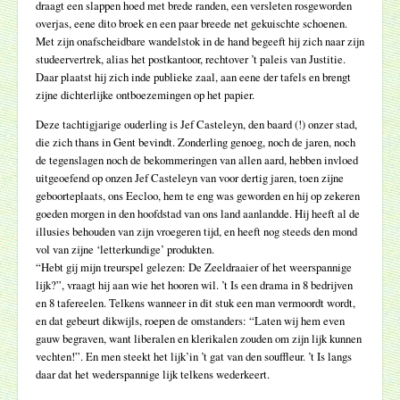
draagt een slappen hoed met brede randen, een versleten rosgeworden
overjas, eene dito broek en een paar breede net gekuischte schoenen.
Met zijn onafscheidbare wandelstok in de hand begeeft hij zich naar zijn
studeervertrek, alias het postkantoor, rechtover ’t paleis van Justitie.
Daar plaatst hij zich inde publieke zaal, aan eene der tafels en brengt
zijne dichterlijke ontboezemingen op het papier.
Deze tachtigjarige ouderling is Jef Casteleyn, den baard (!) onzer stad,
die zich thans in Gent bevindt. Zonderling genoeg, noch de jaren, noch
de tegenslagen noch de bekommeringen van allen aard, hebben invloed
uitgeoefend op onzen Jef Casteleyn van voor dertig jaren, toen zijne
geboorteplaats, ons Eecloo, hem te eng was geworden en hij op zekeren
goeden morgen in den hoofdstad van ons land aanlandde. Hij heeft al de
illusies behouden van zijn vroegeren tijd, en heeft nog steeds den mond
vol van zijne ‘letterkundige’ produkten.
“Hebt gij mijn treurspel gelezen: De Zeeldraaier of het weerspannige
lijk?”, vraagt hij aan wie het hooren wil. ’t Is een drama in 8 bedrijven
en 8 tafereelen. Telkens wanneer in dit stuk een man vermoordt wordt,
en dat gebeurt dikwijls, roepen de omstanders: “Laten wij hem even
gauw begraven, want liberalen en klerikalen zouden om zijn lijk kunnen
vechten!”. En men steekt het lijk’in ’t gat van den souffleur. ’t Is langs
daar dat het wederspannige lijk telkens wederkeert.