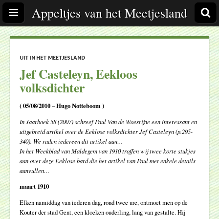
Appeltjes van het Meetjesland
UIT IN HET MEETJESLAND
Jef Casteleyn, Eekloos
volksdichter
( 05/08/2010 – Hugo Notteboom )
In Jaarboek 58 (2007) schreef Paul Van de Woestijne een interessant en
uitgebreid artikel over de Eeklose volksdichter Jef Casteleyn (p.295-
340). We raden iedereen dit artikel aan…
In het Weekblad van Maldegem van 1910 troffen wij twee korte stukjes
aan over deze Eeklose bard die het artikel van Paul met enkele details
aanvullen…
maart 1910
Elken namiddag van iederen dag, rond twee ure, ontmoet men op de
Kouter der stad Gent, een kloeken ouderling, lang van gestalte. Hij