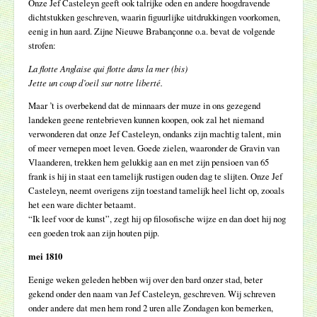
Onze Jef Casteleyn geeft ook talrijke oden en andere hoogdravende
dichtstukken geschreven, waarin figuurlijke uitdrukkingen voorkomen,
eenig in hun aard. Zijne Nieuwe Brabançonne o.a. bevat de volgende
strofen:
La flotte Anglaise qui flotte dans la mer (bis)
Jette un coup d’oeil sur notre liberté.
Maar ’t is overbekend dat de minnaars der muze in ons gezegend
landeken geene rentebrieven kunnen koopen, ook zal het niemand
verwonderen dat onze Jef Casteleyn, ondanks zijn machtig talent, min
of meer vernepen moet leven. Goede zielen, waaronder de Gravin van
Vlaanderen, trekken hem gelukkig aan en met zijn pensioen van 65
frank is hij in staat een tamelijk rustigen ouden dag te slijten. Onze Jef
Casteleyn, neemt overigens zijn toestand tamelijk heel licht op, zooals
het een ware dichter betaamt.
“Ik leef voor de kunst”, zegt hij op filosofische wijze en dan doet hij nog
een goeden trok aan zijn houten pijp.
mei 1810
Eenige weken geleden hebben wij over den bard onzer stad, beter
gekend onder den naam van Jef Casteleyn, geschreven. Wij schreven
onder andere dat men hem rond 2 uren alle Zondagen kon bemerken,