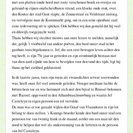
met een platten ronde hoed met roste verschenen broek en overjas en
geleund op zijnen onafscheidbaren vriend, een kloeke oude stok, over
den Kouter der stad Gent stapte, de Zonnestraat en Veldstraat insloeg,
en vervolgens naar de Koornmarkt ging, om in een eene openbare zaal
eene redevoering uit te spreken. Ook hebben wij dan gemeld dat hij veel
en dikwijls toegejuicht werd.
Thans hebben wij slechter nieuws aan onze lezers te melden, namelijk
dat, gelijk ’t voorbeeld van andere poëten, den bard onzer stad in het
gasthuis terechtgekomen is. Jef, die een zeer bewogen leven achter den
rug heeft, is zijn 75e jaar in getreden en zijn avontuurlijk bestaan niet
van dien aard zijnde om hem te bevrijden voor den tand des tijds, ligt hij
thans op het ziekbed gekluisterd.
In de laatste jaren, toen zijn roem als zwansdichter ietwat verzwonden
was, heeft onze Jef veel armoede geleden. Vroeger nochtans lachte de
fortuin hem toe en wie herinnert zich niet den bijval te Brussel bekomen
met Bazoef, opgevoerd in den Alhambraschouwburg en waarin Jef
Casteleyn in eigen persoon een rol vervulde.
De man was er toe geraakt wijlen den Graaf van Vlaanderen in zijn lot
belang te doen stellen. ’s Konings broeder kende den bard onzer stad een
pensioen toe van twintig frank in de maand, eerder om een man uit den
nood te helpen dan wel als ondersteuning van de letteren in de persoon
van Jef Casteleyn.