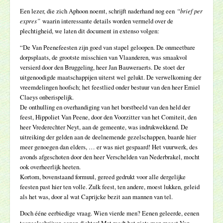
Een lezer, die zich Aphoon noemt, schrijft naderhand nog een
“brief per
expres”
waarin interessante details worden vermeld over de
plechtigheid, we laten dit document in extenso volgen:
“De Van Peenefeesten zijn goed van stapel geloopen. De onmeetbare
dorpsplaats, de grootste misschien van Vlaanderen, was smaakvol
versierd door den Bruggeling, heer Jan Bauweraerts. De stoet der
uitgenoodigde maatschappijen uiterst wel gelukt. De verwelkoming der
vreemdelingen hoofsch; het feestlied onder bestuur van den heer Emiel
Claeys onberispelijk.
De onthulling en overhandiging van het borstbeeld van den held der
feest, Hippoliet Van Peene, door den Voorzitter van het Comiteit, den
heer Vrederechter Neyt, aan de gemeente, was indrukwekkend. De
uitreiking der gelden aan de deelnemende gezelschappen, baarde hier
meer genoegen dan elders, … er was niet gespaard! Het vuurwerk, des
avonds afgeschoten door den heer Verschelden van Nederbrakel, mocht
ook overheerlijk heeten.
Kortom, bovenstaand formuul, gereed gedrukt voor alle dergelijke
feesten past hier ten volle. Zulk feest, ten andere, moest lukken, geleid
als het was, door al wat Caprijcke bezit aan mannen van tel.
Doch ééne eerbiedige vraag. Wien vierde men? Eenen geleerde, eenen
tooneelschrijver, eenen dichter! Met raadt het niet; men moest Van