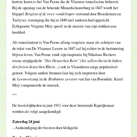
kortste keren is het Van Peene die de Vlaamse toneelscène beheerst.
Bij de opening van de bekende Minardschouwburg in 1847 wordt het
blijspel
Brigitta of de twee vondelingen
vertoond door Broedermin en
Taelyver, vereniging die hij in 1840 met anderen had opgericht.
Echtgenote Virginie Miry speelt in de meeste van zijn stukken een
hoofdrol.
Als toneelauteur is Van Peene allang vergeten. maar als schrijver van
de tekst van De Vlaamse Leeuw in 1847 zal hij echter in de herinnering
blijven leven. Van Peene vindt zijn inspiratie bij Nikolaus Beckers
wiens strijdgedicht
“Der Deutschen Rein” (Sie sollen ihn nicht haben,
den freien deutschen Rhein…)
ook in Vlaanderen enige populariteit
genoot. Volgens andere bronnen laat hij zich inspireren door
de
Leeuwenzang
in de
Brabantse yeesten
van Jan van Boendale. Karel
Miry componeerde de muziek.
°°°
De feestelijkheden in juni 1911 voor deze beroemde Kaprijkenaar
worden als volgt aangekondigd:
Zaterdag 24 juni
– Aankondiging der feesten door klokgelui