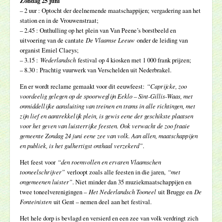
Zondag 25 juni
– 2 uur : Optocht der deelnemende maatschappijen; vergadering aan het
station en in de Vrouwenstraat;
– 2.45 : Onthulling op het plein van Van Peene’s borstbeeld en
uitvoering van de cantate
De Vlaamse Leeuw
onder de leiding van
organist Emiel Claeys;
– 3.15 :
Wederlandsch
festival op 4 kiosken met 1 000 frank prijzen;
– 8.30 : Prachtig vuurwerk van Verschelden uit Nederbrakel.
En er wordt reclame gemaakt voor dit eeuwfeest:
“Caprijcke, zoo
voordeelig gelegen op de spoorweglijn Eeklo – Sint-Gillis-Waas, met
onmiddellijke aansluiting van treinen en trams in alle richtingen, met
zijn lief en aantrekkelijk plein, is gewis eene der geschikste plaatsen
voor het geven van luisterrijke feesten. Ook verwacht de zoo fraaie
gemeente Zondag 24 juni eene zee van volk. Aan allen, maatschappijen
en publiek, is het gulhertigst onthaal verzekerd”
.
Het feest voor
“den roemvollen en ervaren Vlaamschen
tooneelschrijver”
verloopt zoals alle feesten in die jaren,
“met
ongemeenen luister”
. Niet minder dan 35 muziekmaatschappijen en
twee toneelverenigingen –
Het Nederlandsch Tooneel
uit Brugge en
De
Fonteinisten
uit Gent – nemen deel aan het festival.
Het hele dorp is bevlagd en versierd en een zee van volk verdringt zich