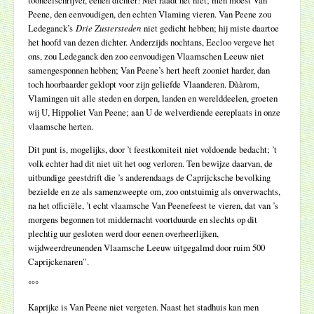
Peene, den eenvoudigen, den echten Vlaming vieren. Van Peene zou
Ledeganck’s
Drie Zustersteden
niet gedicht hebben; hij miste daartoe
het hoofd van dezen dichter. Anderzijds nochtans, Eecloo vergeve het
ons, zou Ledeganck den zoo eenvoudigen Vlaamschen Leeuw niet
samengesponnen hebben; Van Peene’s hert heeft zooniet harder, dan
toch hoorbaarder geklopt voor zijn geliefde Vlaanderen. Dààrom,
Vlamingen uit alle steden en dorpen, landen en werelddeelen, groeten
wij U, Hippoliet Van Peene; aan U de welverdiende eereplaats in onze
vlaamsche herten.
Dit punt is, mogelijks, door ’t feestkomiteit niet voldoende bedacht; ’t
volk echter had dit niet uit het oog verloren. Ten bewijze daarvan, de
uitbundige geestdrift die ’s anderendaags de Caprijcksche bevolking
bezielde en ze als samenzweepte om, zoo ontstuimig als onverwachts,
na het officiële, ’t echt vlaamsche Van Peenefeest te vieren, dat van ’s
morgens begonnen tot middernacht voortduurde en slechts op dit
plechtig uur gesloten werd door eenen overheerlijken,
wijdweerdreunenden Vlaamsche Leeuw uitgegalmd door ruim 500
Caprijckenaren”.
°°°
Kaprijke is Van Peene niet vergeten. Naast het stadhuis kan men