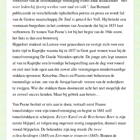
voorzitter van de letterkundige vereniging Floris ende Blancefloer
“met
wier leden hij ijverig werkte voor taal en volk”
. Jan Bernard
publiceerde in verschillende tijdschriften poëzie en proza en wordt lid
van de Gentse maatschappij
De Taal is gansch het Volk
. Hij betrekt een
voornaam burgerhuis in het centrum van Assenede dat hij in 1833 laat
verbouwen. Er wonen Van Peene’s tot bij het begin van de 19de eeuw,
het huis is dan een brouwerij.
Hippoliet studeert in Leuven voor geneesheer en vestigt zich voor een
korte tijd in Kaprijke waarna hij in 1837 in Gent gaat wonen waar hij de
toneelvereniging De Goede Vrienden opricht. De jonge arts legt immers
al van in Kaprijke een levendige belangstelling aan de dag voor toneel
en ziet met lede ogen aan dat zowat alle verenigingen minderwaardige
stukken opvoeren: Kotzebue, Ducis en Pixerecourt beheersen de
toenmalige scène, om van de
hooggelaarsde
verzen van de rederijkers
te zwijgen. Wie die stukken thans doorneemt acht het niet mogelijk dat
ze zoveel succes kenden. Maar bij gebrek aan beters…
Van Peene besluit er iets aan te doen, vertaalt eerst Franse
toneelstukjes voor zijn toneelvereniging en begint in 1841 zelf
toneelstukken te schrijven.
Keizer Karel en de Berchemse Boer
is zijn
eerste blijspel, er volgen nog ongeveer zestig zangspelen, drama’s maar
vooral blijspelen. De bekendste zijn nog steeds
De twee
echtscheidingen
(1845) en
Een man te trouwen
(1845). Binnen de