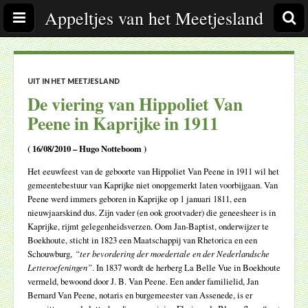
Appeltjes van het Meetjesland
UIT IN HET MEETJESLAND
De viering van Hippoliet Van
Peene in Kaprijke in 1911
( 16/08/2010 – Hugo Notteboom )
Het eeuwfeest van de geboorte van Hippoliet Van Peene in 1911 wil het
gemeentebestuur van Kaprijke niet onopgemerkt laten voorbijgaan. Van
Peene werd immers geboren in Kaprijke op 1 januari 1811, een
nieuwjaarskind dus. Zijn vader (en ook grootvader) die geneesheer is in
Kaprijke, rijmt gelegenheidsverzen. Oom Jan-Baptist, onderwijzer te
Boekhoute, sticht in 1823 een Maatschappij van Rhetorica en een
Schouwburg,
“ter bevordering der moedertale en der Nederlandsche
Letteroefeningen”
. In 1837 wordt de herberg La Belle Vue in Boekhoute
vermeld, bewoond door J. B. Van Peene. Een ander familielid, Jan
Bernard Van Peene, notaris en burgemeester van Assenede, is er