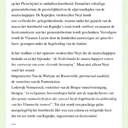
op het Plein bij het te onthullen borstbeeld. Errond het voltallige
gemeentebestuur, de geestelijkheid en de afgevaardigden van de
maatschappijen. De Kaprijkse vrederechter Neyt houdt
een
welbedachte
gelegenheidsrede, waarna onder het gejuich van de
massa het borstbeeld van Kaprijke’s zoon wordt
ontbloot
en namens de
feestcommissie aan het gemeentebestuur wordt geschonken. Vervolgens
wordt de Vlaamse Leeuw door de honderden aanwezigen
uit ganscher
harte
gezongen onder de begeleiding van de fanfare.
In het stadhuis is het opnieuw vrederechter Neyt die de maatschappijen
bedankt en in het bijzonder
“de Nederlandsche maatschappyen waren
het voorwerp van eene vleiende betooging”
. Maar niet alleen Neyt
voert het woord:
burgemeester Van de Wattyne uit Bassevelde, provinciaal raadslid,
de voorzitter van de Fonteinisten,
Lodewijk Vermeersch, voorzitter van de Brugse toneelvereniging,
brengen
“in welgepaste bewoordingen hulde aan de nagedachtenis van
den groote tooneelschrijver die zooveel heeft bijgebracht tot uitbreiding
van het Vlaamsche tooneel”
. Tot slot wordt een prachtige palm
neergelegd bij het borstbeeld. Het was een schoon en welgelukt feest
dat tot eer strekt van Kaprijke, ingezetenen en feestcomité.
°°°