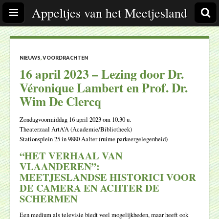
Appeltjes van het Meetjesland
NIEUWS
,
VOORDRACHTEN
16 april 2023 – Lezing door Dr.
Véronique Lambert en Prof. Dr.
Wim De Clercq
Zondagvoormiddag 16 april 2023 om 10.30 u.
Theaterzaal ArtA’A (Academie/Bibliotheek)
Stationsplein 25 in 9880 Aalter (ruime parkeergelegenheid)
“HET VERHAAL VAN
VLAANDEREN”:
MEETJESLANDSE HISTORICI VOOR
DE CAMERA EN ACHTER DE
SCHERMEN
Een medium als televisie biedt veel mogelijkheden, maar heeft ook