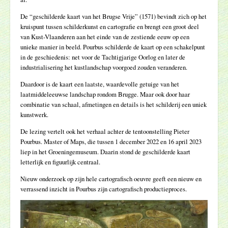
De “geschilderde kaart van het Brugse Vrije” (1571) bevindt zich op het
kruispunt tussen schilderkunst en cartografie en brengt een groot deel
van Kust-Vlaanderen aan het einde van de zestiende eeuw op een
unieke manier in beeld. Pourbus schilderde de kaart op een schakelpunt
in de geschiedenis: net voor de Tachtigjarige Oorlog en later de
industrialisering het kustlandschap voorgoed zouden veranderen.
Daardoor is de kaart een laatste, waardevolle getuige van het
laatmiddeleeuwse landschap rondom Brugge. Maar ook door haar
combinatie van schaal, afmetingen en details is het schilderij een uniek
kunstwerk.
De lezing vertelt ook het verhaal achter de tentoonstelling Pieter
Pourbus. Master of Maps, die tussen 1 december 2022 en 16 april 2023
liep in het Groeningemuseum. Daarin stond de geschilderde kaart
letterlijk en figuurlijk centraal.
Nieuw onderzoek op zijn hele cartografisch oeuvre geeft een nieuw en
verrassend inzicht in Pourbus zijn cartografisch productieproces.