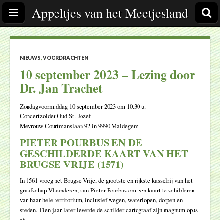
Appeltjes van het Meetjesland
NIEUWS
,
VOORDRACHTEN
10 september 2023 – Lezing door
Dr. Jan Trachet
Zondagvoormiddag 10 september 2023 om 10.30 u.
Concertzolder Oud St.-Jozef
Mevrouw Courtmanslaan 92 in 9990 Maldegem
PIETER POURBUS EN DE
GESCHILDERDE KAART VAN HET
BRUGSE VRIJE (1571)
In 1561 vroeg het Brugse Vrije, de grootste en rijkste kasselrij van het
graafschap Vlaanderen, aan Pieter Pourbus om een kaart te schilderen
van haar hele territorium, inclusief wegen, waterlopen, dorpen en
steden. Tien jaar later leverde de schilder-cartograaf zijn magnum opus
af.