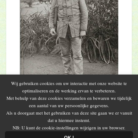
Wij gebruiken cookies om uw interactie met onze website te
optimaliseren en de werking ervan te verbeteren.
Met behulp van deze cookies verzamelen en bewaren we tijdelijk
een aantal van uw persoonlijke gegevens.
Als u doorgaat met het gebruiken van deze site gaan we er vanuit
Reakties gesloten
dat u hiermee instemt.
NB: U kunt de cookie-instellingen wijzigen in uw browser.
← 5 oktober 2025 – lezing door Prof.
14 december 2025 – lezing door
Blader
dr. Maarten Larmuseau
Hugo Notteboom →
OK !