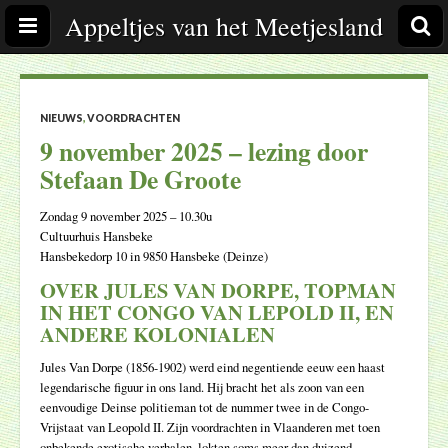
Appeltjes van het Meetjesland
NIEUWS
,
VOORDRACHTEN
9 november 2025 – lezing door
Stefaan De Groote
Zondag 9 november 2025 – 10.30u
Cultuurhuis Hansbeke
Hansbekedorp 10 in 9850 Hansbeke (Deinze)
OVER JULES VAN DORPE, TOPMAN
IN HET CONGO VAN LEPOLD II, EN
ANDERE KOLONIALEN
Jules Van Dorpe (1856-1902) werd eind negentiende eeuw een haast
legendarische figuur in ons land. Hij bracht het als zoon van een
eenvoudige Deinse politieman tot de nummer twee in de Congo-
Vrijstaat van Leopold II. Zijn voordrachten in Vlaanderen met toen
onbekende exotische verhalen, lokten soms meer dan duizend