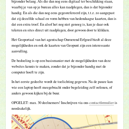
bijzonder belang. Als die dan nog eens digitaal ter beschikking staan,
waarbij je van op je bureau alles kan raadplegen, dan is dat bijzonder
handig. En als die dan nog eens gegeorefereerd zijn, t.t.z. zo aangepast
dat zij dezelfde schaal en vorm hebben van hedendaagse kaarten, dan is
dat een extra troef. En alsof het nog niet genoeg is, kan je daar ook
teksten en sites direct uit raadplegen, door gewoon door te klikken.
Het Geoportaal van het agentschap Onroerend Erfgoed biedt al deze
mogelijkheden en ook de kaarten van Geopunt zijn een interessante
aanvulling.
De bedoeling is op een basismanier met de mogelijkheden van deze
websites kennis te maken, zonder dat je bijzonder handig met de
computer hoeft te zijn.
In het eerste gedeelte wordt de toelichting gegeven. Na de pauze kan
wie een laptop heeft meegebracht onder begeleiding zelf oefenen, of
anders gewoon kijken bij de buur.
OPGELET: max. 30 deelnemers! Inschrijven via ons
contactformulier
is
noodzakelijk.