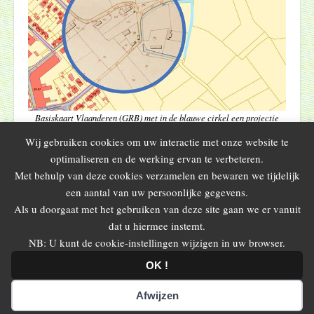
Basiskaart Vlaanderen (GRB) met in de blauwe cirkel een projectie
van de
Wij gebruiken cookies om uw interactie met onze website te
Atlas der Buurtwegen (1841-1845).
optimaliseren en de werking ervan te verbeteren.
Let op de omwalde hoeve Jacquemijnsstede, Houtem 12, Aalter;
linksonder ARTA’A, Stationsplein 25.
Met behulp van deze cookies verzamelen en bewaren we tijdelijk
een aantal van uw persoonlijke gegevens.
Als u doorgaat met het gebruiken van deze site gaan we er vanuit
Reakties gesloten
dat u hiermee instemt.
NB: U kunt de cookie-instellingen wijzigen in uw browser.
← 2024 – Veertiende
15 september 2024 – lezing door Dirk
Blader
voordrachtenreeks
Verbeke →
OK !
door
de
berichten
© 2026
Appeltjes van het Meetjesland
. Alle rechten voorbehouden.
Afwijzen
Layout:
Variatie op het thema
Carton
.