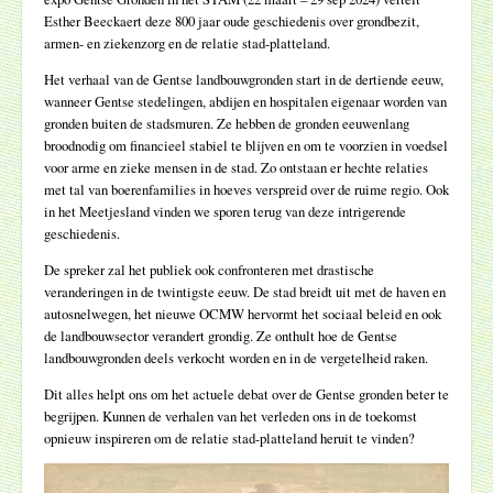
Esther Beeckaert deze 800 jaar oude geschiedenis over grondbezit,
armen- en ziekenzorg en de relatie stad-platteland.
Het verhaal van de Gentse landbouwgronden start in de dertiende eeuw,
wanneer Gentse stedelingen, abdijen en hospitalen eigenaar worden van
gronden buiten de stadsmuren. Ze hebben de gronden eeuwenlang
broodnodig om financieel stabiel te blijven en om te voorzien in voedsel
voor arme en zieke mensen in de stad. Zo ontstaan er hechte relaties
met tal van boerenfamilies in hoeves verspreid over de ruime regio. Ook
in het Meetjesland vinden we sporen terug van deze intrigerende
geschiedenis.
De spreker zal het publiek ook confronteren met drastische
veranderingen in de twintigste eeuw. De stad breidt uit met de haven en
autosnelwegen, het nieuwe OCMW hervormt het sociaal beleid en ook
de landbouwsector verandert grondig. Ze onthult hoe de Gentse
landbouwgronden deels verkocht worden en in de vergetelheid raken.
Dit alles helpt ons om het actuele debat over de Gentse gronden beter te
begrijpen. Kunnen de verhalen van het verleden ons in de toekomst
opnieuw inspireren om de relatie stad-platteland heruit te vinden?