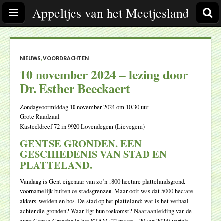
Appeltjes van het Meetjesland
NIEUWS
,
VOORDRACHTEN
10 november 2024 – lezing door
Dr. Esther Beeckaert
Zondagvoormiddag 10 november 2024 om 10.30 uur
Grote Raadzaal
Kasteeldreef 72 in 9920 Lovendegem (Lievegem)
GENTSE GRONDEN. EEN
GESCHIEDENIS VAN STAD EN
PLATTELAND.
Vandaag is Gent eigenaar van zo’n 1800 hectare plattelandsgrond,
voornamelijk buiten de stadsgrenzen. Maar ooit was dat 5000 hectare
akkers, weiden en bos. De stad op het platteland: wat is het verhaal
achter die gronden? Waar ligt hun toekomst? Naar aanleiding van de
expo Gentse Gronden in het STAM (22 maart – 29 sep 2024) vertelt